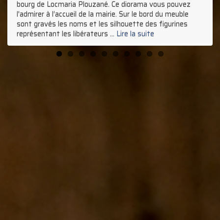
bourg de Locmaria Plouzané. Ce diorama vous pouvez
l'admirer à l’accueil de la mairie. Sur le bord du meuble
sont gravés les noms et les silhouette des figurines
représentant les libérateurs …
Lire la suite
Une Croix pour
Un chiffonnier ?
Une table en Chêne
Un coin Bar mais pas
Une Nouvelle Machine
Lesconvel
pourquoi pas ?
Bretonne
que…