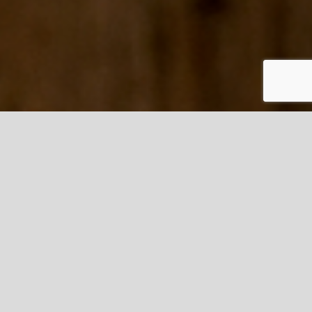
News
Un diorama pour Locmaria-Plouzané
19 mai 2026
Rechercher :
Téléphone
07 68 86 22 25