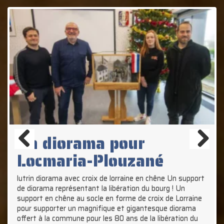
La table est finie !
Un diorama pour
ATLANTE Créations – Un
Previous
Next
Locmaria-Plouzané
gros projet en
perspective
Transformation d’un
La CNC fonctionne !!!
lutrin diorama avec croix de lorraine en chêne Un support
de diorama représentant la libération du bourg ! Un
buffet 4 tiroirs !
support en chêne au socle en forme de croix de Lorraine
pour supporter un magnifique et gigantesque diorama
offert à la commune pour les 80 ans de la libération du